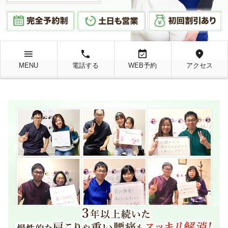
menu
local_phone
event_available
location_on
MENU
電話する
WEB予約
アクセス