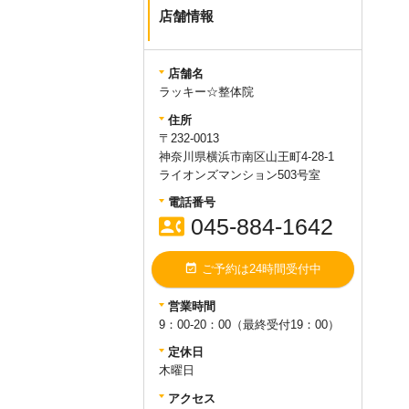
6年1月2日（火）までお休みとさせ
店舗情報
ていただきます。
新年は1月3日（水）から営業いた
します。ご不便をおかけ致します
店舗名
が宜しくお願い致します。
ラッキー☆整体院
住所
query_builder
2022年12月26日
〒232-0013
神奈川県横浜市南区山王町4-28-1
【年末年始休業日のお知らせ】
ライオンズマンション503号室
平素よりラッキー☆整体院をご利
用いただきありがとうございま
電話番号
す。
令和4年12月29日（木）～令和
contact_phone
045-884-1642
5年1月3日（火）
まで
お休みとさせ
ていただきます。
新年は1月4日（水）から通常営業
event_available
ご予約は24時間受付中
いたします。ご不便をおかけ致し
ますが宜しくお願い致します。
営業時間
9：00-20：00（最終受付19：00）
定休日
query_builder
2021年12月28日
木曜日
【年末年始休業日のお知らせ】
アクセス
平素より
ラッキー
☆
整体
院
をご利