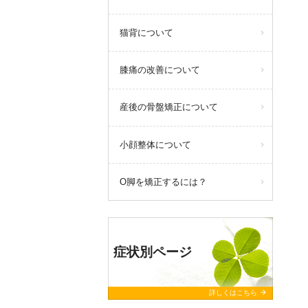
猫背について
膝痛の改善について
産後の骨盤矯正について
小顔整体について
O脚を矯正するには？
症状別ページ
arrow_forward
詳しくはこちら