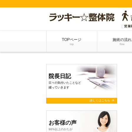
TOPページ
施術の流れ
top
flow
院長日記
日々の気付いたことなど
綴っていきます
arrow_forward
詳しくはこちら
お客様の声
96%以上のかたが