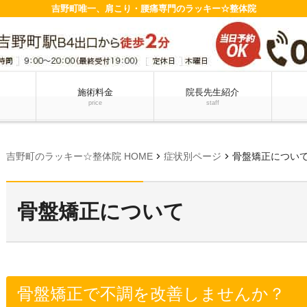
吉野町唯一、肩こり・腰痛専門のラッキー☆整体院
施術料金
院長先生紹介
price
staff
chevron_right
chevron_right
吉野町のラッキー☆整体院 HOME
症状別ページ
骨盤矯正につい
骨盤矯正について
骨盤矯正で不調を改善しませんか？