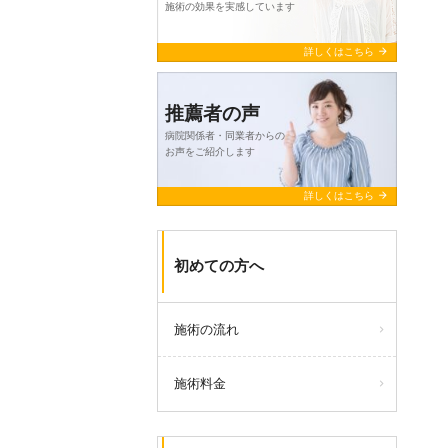
施術の効果を実感しています
arrow_forward
詳しくはこちら
推薦者の声
病院関係者・同業者からの
お声をご紹介します
arrow_forward
詳しくはこちら
初めての方へ
施術の流れ
施術料金