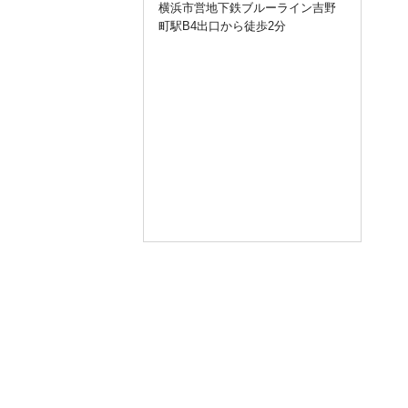
横浜市営地下鉄ブルーライン吉野
用いただきありがとうございます
町駅B4出口から徒歩2分
。
令和3年12月30日（木）～令和4年1
月3日（月）までお休み
とさせて頂
きます。
新年は令和4年1月4日（火）から通
常営業いたします。
ご不便をおかけ致しますが宜しく
お願い致します。
query_builder
2021年4月27日
いつもラッキー☆整体院をご利用
いただきありがとうございます。
2021年ゴールデンウイークは定休
日（木曜日）を除き、通常通り営
業させていただきます。
4/29（木）定休日
4/30（金）通常営業