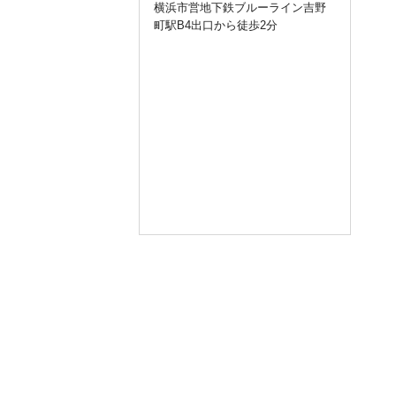
横浜市営地下鉄ブルーライン吉野
用いただきありがとうございます
町駅B4出口から徒歩2分
。
令和3年12月30日（木）～令和4年1
月3日（月）までお休み
とさせて頂
きます。
新年は令和4年1月4日（火）から通
常営業いたします。
ご不便をおかけ致しますが宜しく
お願い致します。
query_builder
2021年4月27日
いつもラッキー☆整体院をご利用
いただきありがとうございます。
2021年ゴールデンウイークは定休
日（木曜日）を除き、通常通り営
業させていただきます。
4/29（木）定休日
4/30（金）通常営業