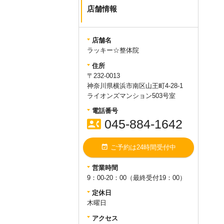
6年1月2日（火）までお休みとさせ
店舗情報
ていただきます。
新年は1月3日（水）から営業いた
します。ご不便をおかけ致します
店舗名
が宜しくお願い致します。
ラッキー☆整体院
住所
query_builder
2022年12月26日
〒232-0013
神奈川県横浜市南区山王町4-28-1
【年末年始休業日のお知らせ】
ライオンズマンション503号室
平素よりラッキー☆整体院をご利
用いただきありがとうございま
電話番号
す。
令和4年12月29日（木）～令和
contact_phone
045-884-1642
5年1月3日（火）
まで
お休みとさせ
ていただきます。
新年は1月4日（水）から通常営業
event_available
ご予約は24時間受付中
いたします。ご不便をおかけ致し
ますが宜しくお願い致します。
営業時間
9：00-20：00（最終受付19：00）
定休日
query_builder
2021年12月28日
木曜日
【年末年始休業日のお知らせ】
アクセス
平素より
ラッキー
☆
整体
院
をご利