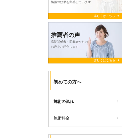
施術の効果を実感しています
arrow_forward
詳しくはこちら
推薦者の声
病院関係者・同業者からの
お声をご紹介します
arrow_forward
詳しくはこちら
初めての方へ
施術の流れ
施術料金