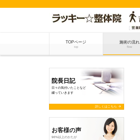
TOPページ
施術の流れ
top
flow
院長日記
日々の気付いたことなど
綴っていきます
arrow_forward
詳しくはこちら
お客様の声
96%以上のかたが