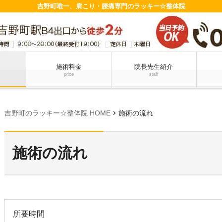
吉野町唯一、肩こり・腰痛専門のラッキー☆整体院
施術料金
院長先生紹介
price
staff
chevron_right
吉野町のラッキー☆整体院 HOME
施術の流れ
施術の流れ
所要時間