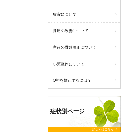
猫背について
膝痛の改善について
産後の骨盤矯正について
小顔整体について
O脚を矯正するには？
症状別ページ
arrow_forward
詳しくはこちら