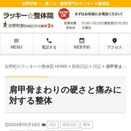
吉野町唯一、肩こり・腰痛専門のラッキー☆整体院
menu
local_phone
event_available
location_on
MENU
電話する
WEB予約
アクセス
chevron_right
chevron_right
chevron_right
吉野町のラッキー☆整体院 HOME
院長日記
日記
肩甲骨まわりの硬さと痛みに対する整体
肩甲骨まわりの硬さと痛みに
対する整体
query_builder
2024年05月14日
folder
日記
院長日記
整体