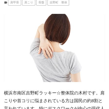
label
肩甲骨
肩こり
骨盤
吉野町 整体
横浜市南区吉野町ラッキー☆整体院の木村です。肩
こりや首コリに悩まされている方は国民の約8割と
言われています。特にデスクワークが中心の現代人