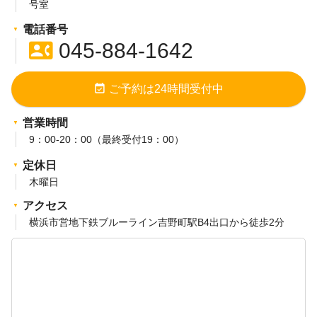
号室
電話番号
contact_phone
045-884-1642
event_available
ご予約は24時間受付中
営業時間
9：00-20：00（最終受付19：00）
定休日
木曜日
アクセス
横浜市営地下鉄ブルーライン吉野町駅B4出口から徒歩2分