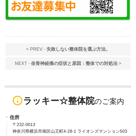
< PREV -
失敗しない整体院を選ぶ方法。
NEXT -
坐骨神経痛の症状と原因：整体での対処法
>
info_outline
ラッキー☆整体院
住所
〒232-0013
神奈川県横浜市南区山王町4-28-1 ライオンズマンション503