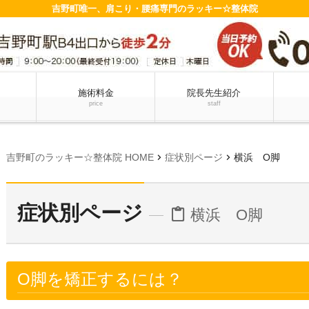
吉野町唯一、肩こり・腰痛専門のラッキー☆整体院
施術料金
院長先生紹介
price
staff
chevron_right
chevron_right
吉野町のラッキー☆整体院 HOME
症状別ページ
横浜 O脚
症状別ページ
横浜 O脚
content_paste
O脚を矯正するには？