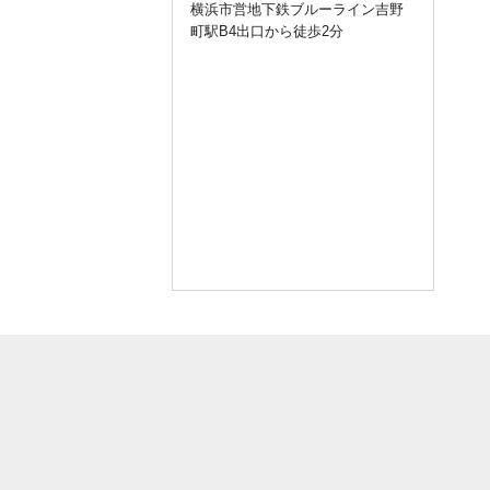
横浜市営地下鉄ブルーライン吉野
用いただきありがとうございます
町駅B4出口から徒歩2分
。
令和3年12月30日（木）～令和4年1
月3日（月）までお休み
とさせて頂
きます。
新年は令和4年1月4日（火）から通
常営業いたします。
ご不便をおかけ致しますが宜しく
お願い致します。
query_builder
2021年4月27日
いつもラッキー☆整体院をご利用
いただきありがとうございます。
2021年ゴールデンウイークは定休
日（木曜日）を除き、通常通り営
業させていただきます。
4/29（木）定休日
4/30（金）通常営業