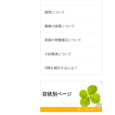
猫背について
膝痛の改善について
産後の骨盤矯正について
小顔整体について
O脚を矯正するには？
症状別ページ
arrow_forward
詳しくはこちら