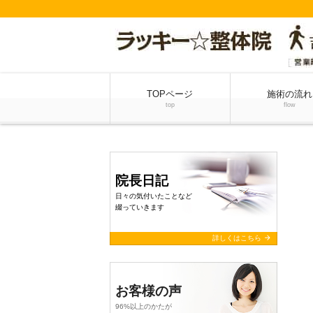
TOPページ
施術の流れ
top
flow
院長日記
日々の気付いたことなど
綴っていきます
arrow_forward
詳しくはこちら
お客様の声
96%以上のかたが