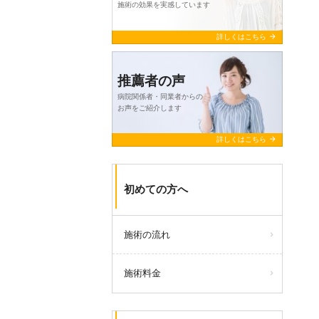
施術の効果を実感しています
arrow_forward
詳しくはこちら
推薦者の声
病院関係者・同業者からの
お声をご紹介します
arrow_forward
詳しくはこちら
初めての方へ
施術の流れ
施術料金