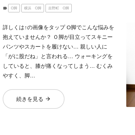
label
O脚
横浜 O脚
吉野町 O脚
詳しくは↑の画像をタップ O脚でこんな悩みを
抱えていませんか？ Ｏ脚が目立ってスキニー
パンツやスカートを履けない… 親しい人に
「がに股だね」と言われる… ウォーキングを
していると、膝が痛くなってしまう… むくみ
やすく、脚…
arrow_forward
続きを見る