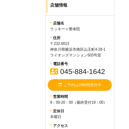
6年1月2日（火）までお休みとさせ
店舗情報
ていただきます。
新年は1月3日（水）から営業いた
します。ご不便をおかけ致します
店舗名
が宜しくお願い致します。
ラッキー☆整体院
住所
query_builder
2022年12月26日
〒232-0013
神奈川県横浜市南区山王町4-28-1
【年末年始休業日のお知らせ】
ライオンズマンション503号室
平素よりラッキー☆整体院をご利
用いただきありがとうございま
電話番号
す。
令和4年12月29日（木）～令和
contact_phone
045-884-1642
5年1月3日（火）
まで
お休みとさせ
ていただきます。
新年は1月4日（水）から通常営業
event_available
ご予約は24時間受付中
いたします。ご不便をおかけ致し
ますが宜しくお願い致します。
営業時間
9：00-20：00（最終受付19：00）
定休日
query_builder
2021年12月28日
木曜日
【年末年始休業日のお知らせ】
アクセス
平素より
ラッキー
☆
整体
院
をご利