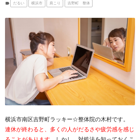
label
だるい
横浜市
肩こり
吉野町 整体
横浜市南区吉野町ラッキー☆整体院の木村です。
連休が終わると、多くの人がだるさや疲労感を感じ
ることがあります。
しかし、対処法を知っておくこ