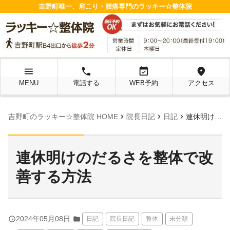
吉野町唯一、肩こり・腰痛専門のラッキー☆整体院
menu
local_phone
event_available
location_on
MENU
電話する
WEB予約
アクセス
chevron_right
chevron_right
chevron_right
吉野町のラッキー☆整体院 HOME
院長日記
日記
連休明けのだるさを整体で改善する方法
連休明けのだるさを整体で改
善する方法
query_builder
2024年05月08日
folder
日記
院長日記
整体
未分類