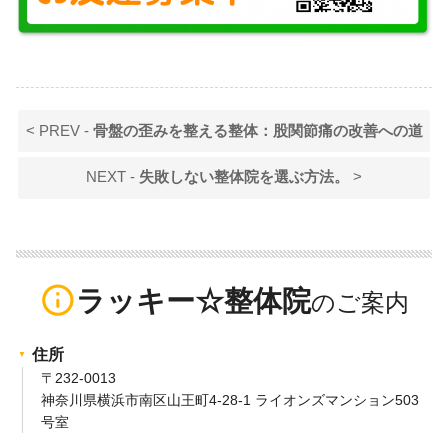
< PREV -
骨盤の歪みを整える整体：股関節痛の改善への道
NEXT -
失敗しない整体院を選ぶ方法。
>
info_outline
ラッキー☆整体院
住所
〒232-0013
神奈川県横浜市南区山王町4-28-1 ライオンズマンション503
号室