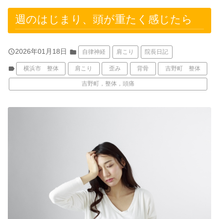
週のはじまり、頭が重たく感じたら
query_builder
2026年01月18日
folder
自律神経
肩こり
院長日記
label
横浜市 整体
肩こり
歪み
背骨
吉野町 整体
吉野町，整体，頭痛