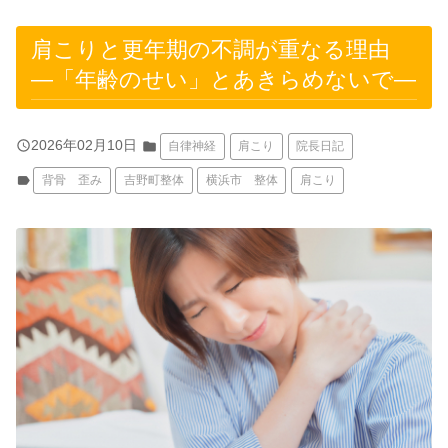
肩こりと更年期の不調が重なる理由
―「年齢のせい」とあきらめないで―
query_builder
2026年02月10日
folder
自律神経
肩こり
院長日記
label
背骨 歪み
吉野町整体
横浜市 整体
肩こり