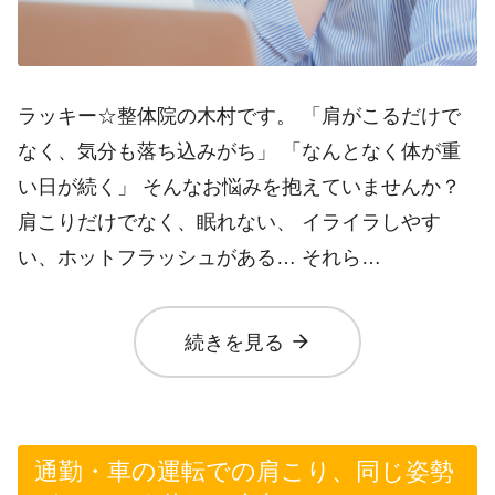
ラッキー☆整体院の木村です。 「肩がこるだけで
なく、気分も落ち込みがち」 「なんとなく体が重
い日が続く」 そんなお悩みを抱えていませんか？
肩こりだけでなく、眠れない、 イライラしやす
い、ホットフラッシュがある… それら…
arrow_forward
続きを見る
通勤・車の運転での肩こり、同じ姿勢