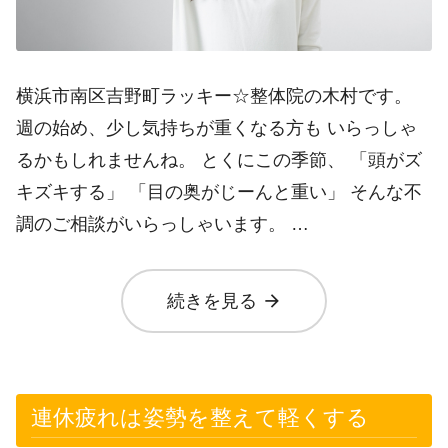
横浜市南区吉野町ラッキー☆整体院の木村です。
週の始め、少し気持ちが重くなる方も いらっしゃ
るかもしれませんね。 とくにこの季節、 「頭がズ
キズキする」 「目の奥がじーんと重い」 そんな不
調のご相談がいらっしゃいます。 …
arrow_forward
続きを見る
連休疲れは姿勢を整えて軽くする