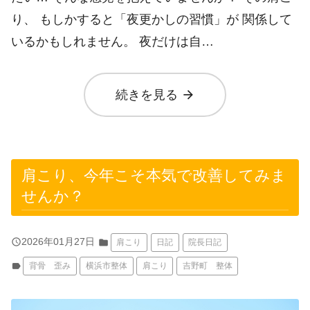
り、 もしかすると「夜更かしの習慣」が 関係して
いるかもしれません。 夜だけは自…
arrow_forward
続きを見る
肩こり、今年こそ本気で改善してみま
せんか？
query_builder
2026年01月27日
folder
肩こり
日記
院長日記
label
背骨 歪み
横浜市整体
肩こり
吉野町 整体