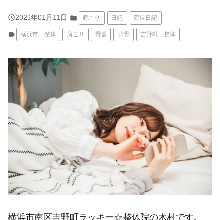
query_builder
2026年01月11日
folder
肩こり
日記
院長日記
label
横浜市 整体
肩こり
骨盤
背骨
吉野町 整体
横浜市南区吉野町ラッキー☆整体院の木村です。