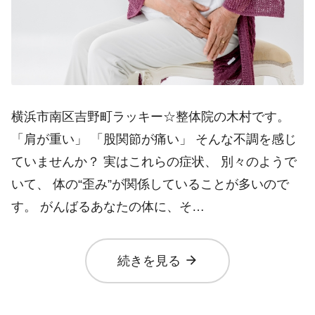
横浜市南区吉野町ラッキー☆整体院の木村です。
「肩が重い」 「股関節が痛い」 そんな不調を感じ
ていませんか？ 実はこれらの症状、 別々のようで
いて、 体の“歪み”が関係していることが多いので
す。 がんばるあなたの体に、そ…
arrow_forward
続きを見る