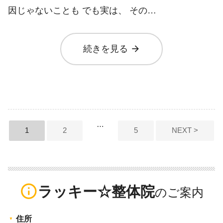
因じゃないことも でも実は、 その…
arrow_forward
続きを見る
投
…
1
2
5
NEXT >
稿
の
ペ
info_outline
ラッキー☆整体院
ー
ジ
住所