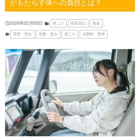
がもたらす体への負担とは？
query_builder
2026年02月03日
folder
肩こり
院長日記
整体
label
背骨 歪み
骨盤 歪み
肩こり
吉野町 整体