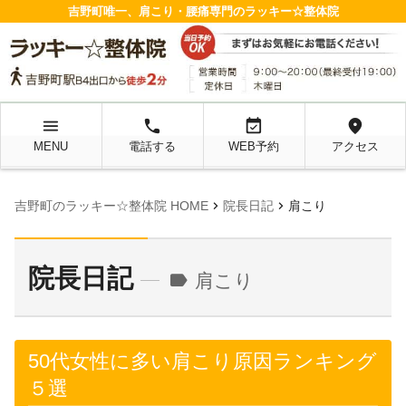
吉野町唯一、肩こり・腰痛専門のラッキー☆整体院
menu
local_phone
event_available
location_on
MENU
電話する
WEB予約
アクセス
chevron_right
chevron_right
吉野町のラッキー☆整体院 HOME
院長日記
肩こり
院長日記
label
肩こり
50代女性に多い肩こり原因ランキング
５選