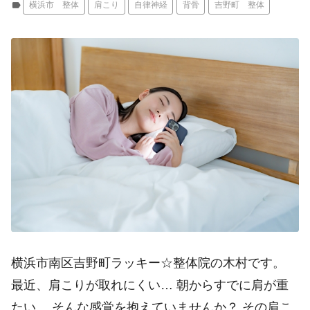
label
横浜市 整体
肩こり
自律神経
背骨
吉野町 整体
横浜市南区吉野町ラッキー☆整体院の木村です。
最近、肩こりが取れにくい… 朝からすでに肩が重
たい… そんな感覚を抱えていませんか？ その肩こ