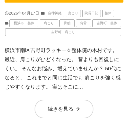
query_builder
2026年04月17日
folder
自律神経
肩こり
院長日記
整体
label
横浜市 整体
肩こり
骨盤
背骨
吉野町 整体
吉野町 肩こり
横浜市南区吉野町ラッキー☆整体院の木村です。
最近、肩こりがひどくなった。 昔よりも回復しに
くい。 そんなお悩み、増えていませんか？ 50代に
なると、 これまでと同じ生活でも 肩こりを強く感
じやすくなります。 実はそこに…
arrow_forward
続きを見る