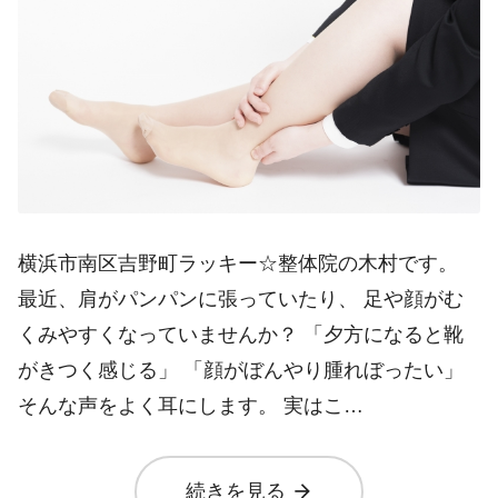
横浜市南区吉野町ラッキー☆整体院の木村です。
最近、肩がパンパンに張っていたり、 足や顔がむ
くみやすくなっていませんか？ 「夕方になると靴
がきつく感じる」 「顔がぼんやり腫れぼったい」
そんな声をよく耳にします。 実はこ…
arrow_forward
続きを見る