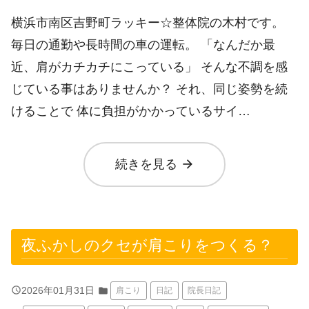
横浜市南区吉野町ラッキー☆整体院の木村です。
毎日の通勤や長時間の車の運転。 「なんだか最
近、肩がカチカチにこっている」 そんな不調を感
じている事はありませんか？ それ、同じ姿勢を続
けることで 体に負担がかかっているサイ…
arrow_forward
続きを見る
夜ふかしのクセが肩こりをつくる？
query_builder
2026年01月31日
folder
肩こり
日記
院長日記