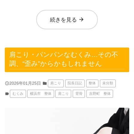
arrow_forward
続きを見る
肩こり・パンパンなむくみ…その不
調、“歪み”からかもしれません
query_builder
2026年01月25日
folder
肩こり
院長日記
整体
未分類
label
むくみ
横浜市 整体
肩こり
背骨
吉野町 整体