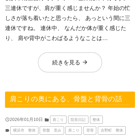
三連休ですが、肩が重く感じませんか？ 年始の忙
しさが落ち着いたと思ったら、 あっという間に三
連休ですね。 連休中、 なんだか体が重く感じた
り、 肩や背中がこわばるようなことは…
arrow_forward
続きを見る
肩こりの奥にある、骨盤と背骨の話
query_builder
2026年01月10日
folder
肩こり
院長日記
整体
label
横浜市 整体
骨盤 歪み
肩こり
背骨
吉野町 整体