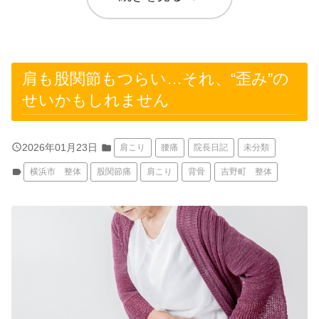
肩も股関節もつらい…それ、“歪み”の
せいかもしれません
query_builder
2026年01月23日
folder
肩こり
腰痛
院長日記
未分類
label
横浜市 整体
股関節痛
肩こり
背骨
吉野町 整体